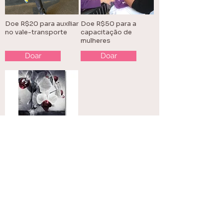
Doe R$20 para auxiliar
Doe R$50 para a
no vale-transporte
capacitação de
mulheres
Doar
Doar
Doe R$100 e ganhe
um livro Flores do
Cárcere
Doar