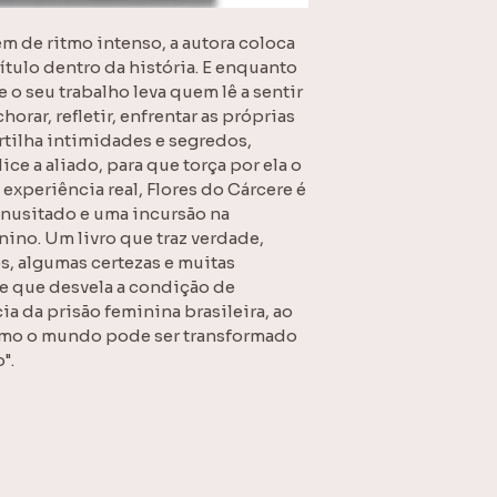
m de ritmo intenso, a autora coloca 
ítulo dentro da história. E enquanto 
 o seu trabalho leva quem lê a sentir 
horar, refletir, enfrentar as próprias 
tilha intimidades e segredos, 
ce a aliado, para que torça por ela o 
xperiência real, Flores do Cárcere é 
nusitado e uma incursão na 
ino. Um livro que traz verdade, 
s, algumas certezas e muitas 
e que desvela a condição de 
a da prisão feminina brasileira, ao 
o o mundo pode ser transformado 
".