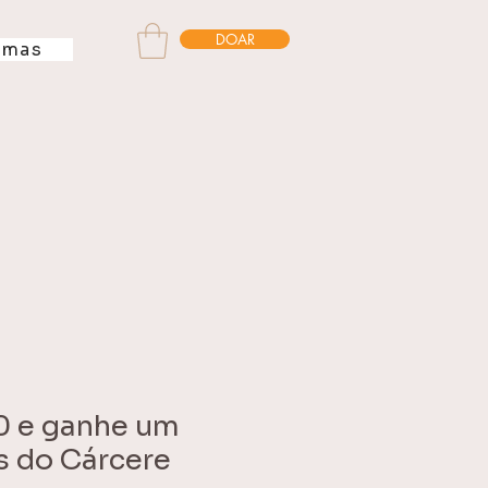
DOAR
amas
0 e ganhe um
es do Cárcere