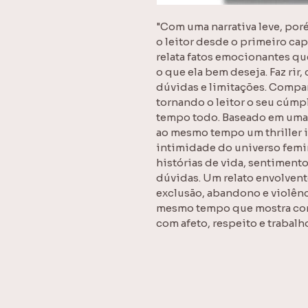
"Com uma narrativa leve, poré
o leitor desde o primeiro cap
relata fatos emocionantes que
o que ela bem deseja. Faz rir, c
dúvidas e limitações. Compar
tornando o leitor o seu cúmpli
tempo todo. Baseado em uma e
ao mesmo tempo um thriller i
intimidade do universo femin
histórias de vida, sentimento
dúvidas. Um relato envolvent
exclusão, abandono e violênci
mesmo tempo que mostra com
com afeto, respeito e trabalho