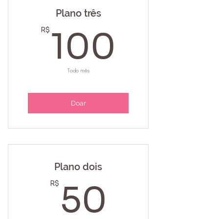
Plano três
100R
R$
100
Todo mês
Doar
Plano dois
50R$
R$
50